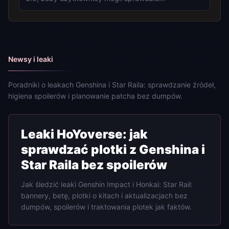
przechwytywanie ekranu, OCR, aktualizacje, raporty
awarii i zachowanie licencji.
Newsy i leaki
Poradniki o leakach Genshina i Star Raila: sprawdzanie źródeł,
higiena spoilerów i planowanie patcha bez dumpów.
Newsy i leaki
Leaki HoYoverse: jak
sprawdzać plotki z Genshina i
Star Raila bez spoilerów
Jak śledzić leaki Genshin Impact i Honkai: Star Rail:
bannery, betę, plotki o kitach i aktualizacjach bez
dumpów, spoilerów i traktowania plotek jak faktów.