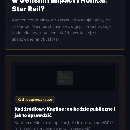
w Genshin Impact i Honkai:
Star Rail?
Kaption czyta piksele z ekranu i pokazuje napisy na
nakładce. Nie modyfikuje plików gry, nie wstrzykuje
kodu, nie czyta pamięci. Każde wydanie jest
skanowane na VirusTotal.
Kod i bezpieczeństwo
Kod źródłowy Kaption: co będzie publiczne i
jak to sprawdzić
Kaption otwiera kod aplikacji desktopowej na AGPL-
3.0, żeby użytkownicy mogli sprawdzić