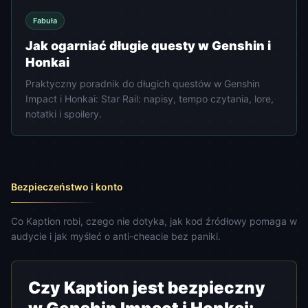
Fabuła
Jak ogarniać długie questy w Genshin i
Honkai
Praktyczny poradnik do długich questów w Genshin
Impact i Honkai: Star Rail: napisy, tempo czytania, lore,
notatki i spoilery.
Bezpieczeństwo i konto
Co Kaption robi, czego nie dotyka, jak kod źródłowy pomaga w
audycie i jak myśleć o anti-cheacie bez paniki.
Bezpieczeństwo
Czy Kaption jest bezpieczny