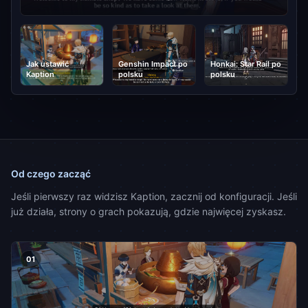
Jak ustawić
Genshin Impact po
Honkai: Star Rail po
Kaption
polsku
polsku
Od czego zacząć
Jeśli pierwszy raz widzisz Kaption, zacznij od konfiguracji. Jeśli
już działa, strony o grach pokazują, gdzie najwięcej zyskasz.
01