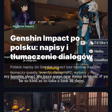
Genshin Impact
Genshin Impact po
polsku: napisy i
tłumaczenie dialogów
Polskie napisy do Genshin Impact bez modów. Kaption
tłumaczy questy, eventy, dialogi NPC, wybory
dialogowe i część tekstu UI na żywo.