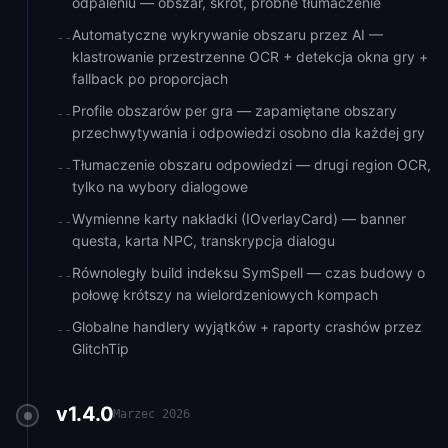
odpaleniu — obszar, skrót, próbne tłumaczenie
Automatyczne wykrywanie obszaru przez AI —
--
klastrowanie przestrzenne OCR + detekcja okna gry +
fallback po proporcjach
Profile obszarów per gra — zapamiętane obszary
--
przechwytywania i odpowiedzi osobno dla każdej gry
Tłumaczenie obszaru odpowiedzi — drugi region OCR,
--
tylko na wybory dialogowe
Wymienne karty nakładki (IOverlayCard) — banner
--
questa, karta NPC, transkrypcja dialogu
Równoległy build indeksu SymSpell — czas budowy o
--
połowę krótszy na wielordzeniowych kompach
Globalne handlery wyjątków + raporty crashów przez
--
GlitchTip
v1.4.0
Marzec 2026