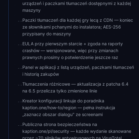
urządzeń i paczkami tłumaczeń dostępnymi z każdej
maszyny
Paczki tłumaczeń dla każdej gry lecą z CDN — koniec
--
ze słownikami pchanymi do instalatora; AES-256
przypisany do maszyny
EULA przy pierwszym starcie + zgoda na raporty
--
crashów — wersjonowane, więc przy zmianach
prawnych prosimy o potwierdzenie jeszcze raz
Panel w aplikacji z listą urządzeń, paczkami tłumaczeń
--
i historią zakupów
Tłumaczenia różnicowe — aktualizacja z patcha 6.4
--
na 6.5 przelicza tylko zmienione linie
Kreator konfiguracji linkuje do poradnika
--
kaption.one/how-to/region — pełna instrukcja
„zaznacz obszar dialogu" ze screenami
Publiczna strona bezpieczeństwa na
--
kaption.one/pl/security — każde wydanie skanowane
przez ~70 silników antywirusowych na VirusTotal,