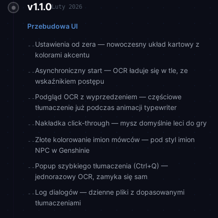
v1.1.0
Luty 2026
Przebudowa UI
Ustawienia od zera — nowoczesny układ kartowy z
--
kolorami akcentu
Asynchroniczny start — OCR ładuje się w tle, ze
--
wskaźnikiem postępu
Podgląd OCR z wyprzedzeniem — częściowe
--
tłumaczenie już podczas animacji typewriter
Nakładka click-through — mysz domyślnie leci do gry
--
Złote kolorowanie imion mówców — pod styl imion
--
NPC w Genshinie
Popup szybkiego tłumaczenia (Ctrl+Q) —
--
jednorazowy OCR, zamyka się sam
Log dialogów — dzienne pliki z dopasowanymi
--
tłumaczeniami