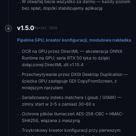
W otwartej becie wszystko za darmo — każdy poziom
--
bez opłat, dopóki stabilizujemy aplikację
v1.5.0
Marzec 2026
Pipeline GPU, kreator konfiguracji, modułowa nakładka
OCR na GPU przez DirectML — akceleracja ONNX
--
Runtime na GPU; seria RTX 50 łyka to dzięki
dołączonej DirectML.dll v1.15.4
Przechwytywanie przez DXGI Desktop Duplication —
--
ścieżka GPU zastępuje GDI CopyFromScreen, z
mniejszym narzutem
Serializowany indeks matchera (.gisub / GSMX) —
--
zimny start w 2–5 s zamiast 30–60 s
Ochrona plików tłumaczeń AES-256-CBC + HMAC-
--
SHA256, wiązana z maszyną
Trzykrokowy kreator konfiguracji przy pierwszym
--