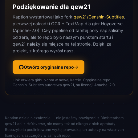
Podziękowanie dla qew21
Kaption wystartował jako fork
qew21/Genshin-Subtitles
,
pierwszej nakładki OCR + TextMap dla gier Hoyoverse
(Apache-2.0). Cały pipeline od tamtej pory napisaliśmy
od zera, ale to repo było naszym punktem startu i
qew21 należy się miejsce na tej stronie. Dzięki za
projekt, z którego wyrósł nasz.
Otwórz oryginalne repo
Link otwiera github.com w nowej karcie. Oryginalne repo
Genshin-Subtitles autorstwa qew21, na licencji Apache-2.0.
Kaption działa niezależnie — nie jesteśmy powiązani z Dimbreathem,
qew21 ani z HoYoverse, nie mamy też od nikogo z nich aprobaty.
Repozytoria podlinkowane wyżej prowadzą ich autorzy na własnych
licencjach; szczegóły w samych repo.