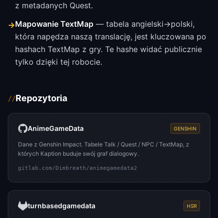
z metadanych Quest.
Mapowanie TextMap
— tabela angielski→polski,
→
która napędza naszą translację, jest kluczowana po
hashach TextMap z gry. Te hashe widać publicznie
tylko dzięki tej robocie.
Repozytoria
//
AnimeGameData
GENSHIN
Dane z Genshin Impact. Tabele Talk / Quest / NPC / TextMap, z
których Kaption buduje swój graf dialogowy.
gitlab.com/Dimbreath/animegamedata2
turnbasedgamedata
HSR