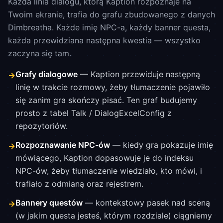
Każda linia dialogu, którą Kaption rozpoznaje na
Twoim ekranie, trafia do grafu zbudowanego z danych
Dimbreatha. Każde imię NPC-a, każdy banner questa,
każda przewidziana następna kwestia — wszystko
zaczyna się tam.
Grafy dialogowe
— Kaption przewiduje następną
→
linię w trakcie rozmowy, żeby tłumaczenie pojawiło
się zanim gra skończy pisać. Ten graf budujemy
prosto z tabel Talk / DialogExcelConfig z
repozytoriów.
Rozpoznawanie NPC-ów
— kiedy gra pokazuje imię
→
mówiącego, Kaption dopasowuje je do indeksu
NPC-ów, żeby tłumaczenie wiedziało, kto mówi, i
trafiało z odmianą oraz rejestrem.
Bannery questów
— kontekstowy pasek nad sceną
→
(w jakim questa jesteś, którym rozdziale) ciągniemy