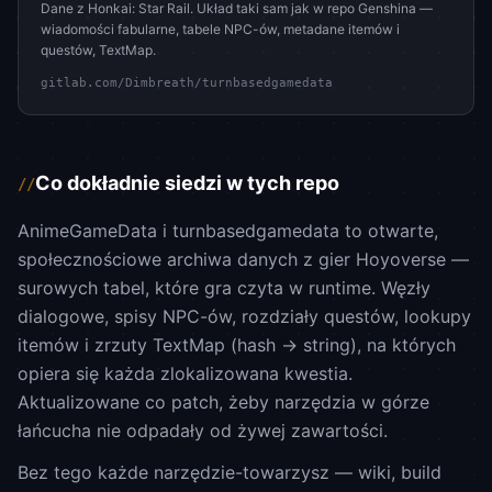
Dane z Honkai: Star Rail. Układ taki sam jak w repo Genshina —
wiadomości fabularne, tabele NPC-ów, metadane itemów i
questów, TextMap.
gitlab.com/Dimbreath/turnbasedgamedata
Co dokładnie siedzi w tych repo
//
AnimeGameData i turnbasedgamedata to otwarte,
społecznościowe archiwa danych z gier Hoyoverse —
surowych tabel, które gra czyta w runtime. Węzły
dialogowe, spisy NPC-ów, rozdziały questów, lookupy
itemów i zrzuty TextMap (hash → string), na których
opiera się każda zlokalizowana kwestia.
Aktualizowane co patch, żeby narzędzia w górze
łańcucha nie odpadały od żywej zawartości.
Bez tego każde narzędzie-towarzysz — wiki, build